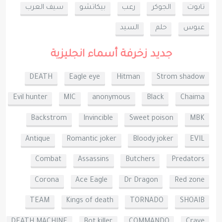
تابوت
الجوكر
رعب
بيكاتشو
سيف العرب
عبوس
حلم
السيد
جديد زخرفة أسماء انجليزية
DEATH
Eagle eye
Hitman
Strom shadow
Evil hunter
MIC
anonymous
Black
Chaima
Backstrom
Invincible
Sweet poison
MBK
Antique
Romantic joker
Bloody joker
EVIL
Combat
Assassins
Butchers
Predators
Corona
Ace Eagle
Dr Dragon
Red zone
TEAM
Kings of death
TORNADO
SHOAIB
DEATH MACHINE
Bot killer
COMMANDO
Crave