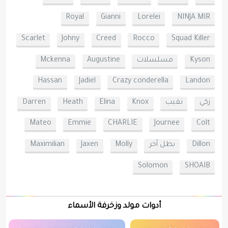
Royal
Gianni
Lorelei
NINJA MIR
Scarlet
Johny
Creed
Rocco
Squad Killer
Kyson
مسلسلات
Augustine
Mckenna
Hassan
Jadiel
Crazy conderella
Landon
زكي
نقيب
Knox
Elina
Heath
Darren
Mateo
Emmie
CHARLIE
Journee
Colt
Dillon
بطل آخر
Molly
Jaxen
Maximilian
Solomon
SHOAIB
أدوات مولد وزخرفة الأسماء