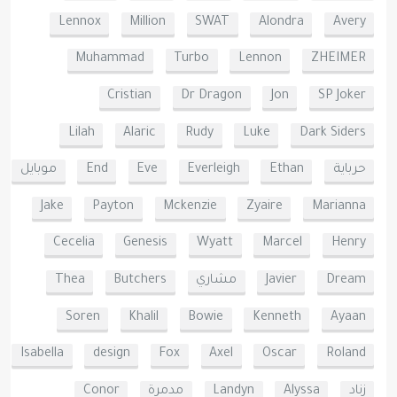
Lennox
Million
SWAT
Alondra
Avery
Muhammad
Turbo
Lennon
ZHEIMER
Cristian
Dr Dragon
Jon
SP Joker
Lilah
Alaric
Rudy
Luke
Dark Siders
حرباية
Ethan
Everleigh
Eve
End
موبايل
Jake
Payton
Mckenzie
Zyaire
Marianna
Cecelia
Genesis
Wyatt
Marcel
Henry
Dream
Javier
مشاري
Butchers
Thea
Soren
Khalil
Bowie
Kenneth
Ayaan
Isabella
design
Fox
Axel
Oscar
Roland
زناد
Alyssa
Landyn
مدمرة
Conor