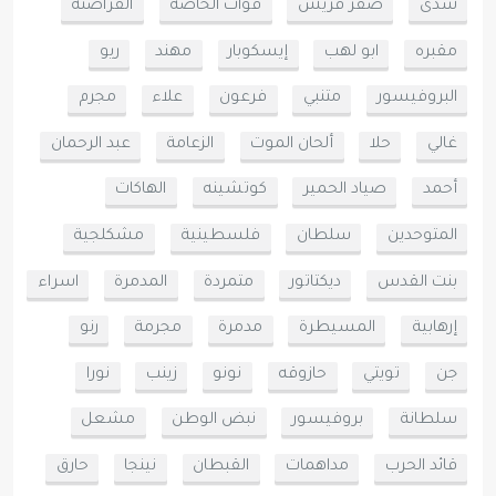
شذى
صقر قريش
قوات الخاصه
القراصنه
مقبره
ابو لهب
إيسكوبار
مهند
ريو
البروفيسور
متنبي
فرعون
علاء
مجرم
غالي
حلا
ألحان الموت
الزعامة
عبد الرحمان
أحمد
صياد الحمير
كوتشينه
الهاكات
المتوحدين
سلطان
فلسطينية
مشكلجية
بنت القدس
ديكتاتور
متمردة
المدمرة
اسراء
إرهابية
المسيطرة
مدمرة
مجرمة
رنو
جن
تويتي
حازوقه
نونو
زينب
نورا
سلطانة
بروفيسور
نبض الوطن
مشعل
قائد الحرب
مداهمات
القبطان
نينجا
حارق