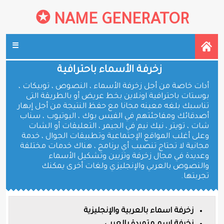
✪
NAME GENERATOR
☰
زخرفة الأسماء باحترافية
أدات خاصة من أجل زخرفة الأسماء ، النصوص ، توبيكات ،
بوستات باحترافية اونلاين بخط عريض أو بالطريقة التى
تناسبك بلغه معينه مجانا مع حفظ النتيجة من أجل إبهار
أصدقائك ومفاجئتهم في الفيس بوك ، اليوتيوب ، سناب
شات ، تويتر ، نيك نيم في الجيمر ، التعليقات أو الشات
وعلى أغلب المواقع الإجتماعية وتطبيقات الجوال ، خدمة
مجانية لا تحتاج تنصيب أي برنامج ، هناك خدمات مختلفة
وعديدة في مجال زخرفة وتزيين وتشكيل الأسماء
والنصوص بالعربي والإنجليزي ولغات أخرى يمكنك
تجربتها.
زخرفة اسماء بالعربية والإنجليزية