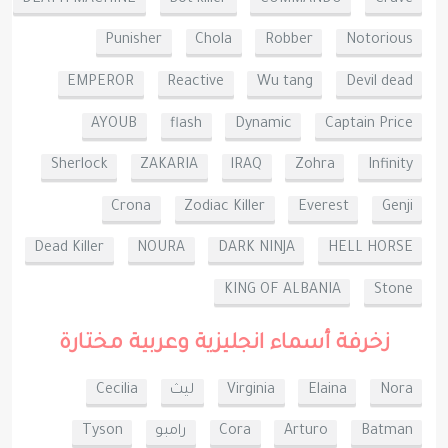
Punisher
Chola
Robber
Notorious
EMPEROR
Reactive
Wu tang
Devil dead
AYOUB
flash
Dynamic
Captain Price
Sherlock
ZAKARIA
lRAQ
Zohra
Infinity
Crona
Zodiac Killer
Everest
Genji
Dead Killer
NOURA
DARK NINJA
HELL HORSE
KING OF ALBANIA
Stone
زخرفة أسماء انجليزية وعربية مختارة
Nora
Elaina
Virginia
ليث
Cecilia
Batman
Arturo
Cora
رامبو
Tyson