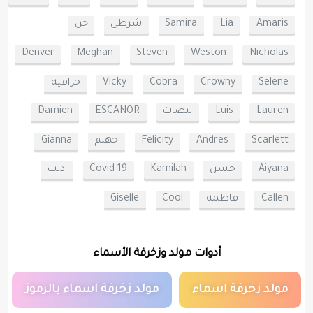
Amaris
Lia
Samira
شرطي
جن
Denver
Meghan
Steven
Weston
Nicholas
Selene
Crowny
Cobra
Vicky
خرافية
Lauren
Luis
نبضات
ESCANOR
Damien
Scarlett
Andres
Felicity
جهنم
Gianna
Aiyana
حسن
Kamilah
Covid 19
اديب
Callen
فاطمه
Cool
Giselle
أدوات مولد وزخرفة الأسماء
مولد زخرفة اسماء
مولد زخرفة اسماء بالرموز