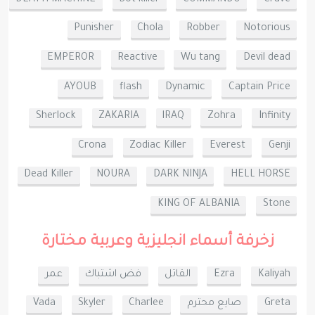
Punisher
Chola
Robber
Notorious
EMPEROR
Reactive
Wu tang
Devil dead
AYOUB
flash
Dynamic
Captain Price
Sherlock
ZAKARIA
lRAQ
Zohra
Infinity
Crona
Zodiac Killer
Everest
Genji
Dead Killer
NOURA
DARK NINJA
HELL HORSE
KING OF ALBANIA
Stone
زخرفة أسماء انجليزية وعربية مختارة
Kaliyah
Ezra
القاتل
فض اشتباك
عمر
Greta
صايع محترم
Charlee
Skyler
Vada