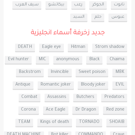
تابوت
الجوكر
رعب
بيكاتشو
سيف العرب
عبوس
حلم
السيد
جديد زخرفة أسماء انجليزية
DEATH
Eagle eye
Hitman
Strom shadow
Evil hunter
MIC
anonymous
Black
Chaima
Backstrom
Invincible
Sweet poison
MBK
Antique
Romantic joker
Bloody joker
EVIL
Combat
Assassins
Butchers
Predators
Corona
Ace Eagle
Dr Dragon
Red zone
TEAM
Kings of death
TORNADO
SHOAIB
DEATH MACHINE
Bot killer
COMMANDO
Crave