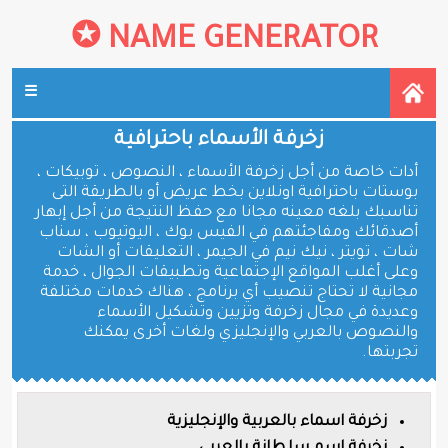
✪
NAME GENERATOR
☰
زخرفة الأسماء باحترافية
أدات خاصة من أجل زخرفة الأسماء ، النصوص ، توبيكات ،
بوستات باحترافية اونلاين بخط عريض أو بالطريقة التى
تناسبك بلغه معينه مجانا مع حفظ النتيجة من أجل إبهار
أصدقائك ومفاجئتهم في الفيس بوك ، اليوتيوب ، سناب
شات ، تويتر ، نيك نيم في الجيمر ، التعليقات أو الشات
وعلى أغلب المواقع الإجتماعية وتطبيقات الجوال ، خدمة
مجانية لا تحتاج تنصيب أي برنامج ، هناك خدمات مختلفة
وعديدة في مجال زخرفة وتزيين وتشكيل الأسماء
والنصوص بالعربي والإنجليزي ولغات أخرى يمكنك
تجربتها.
زخرفة اسماء بالعربية والإنجليزية