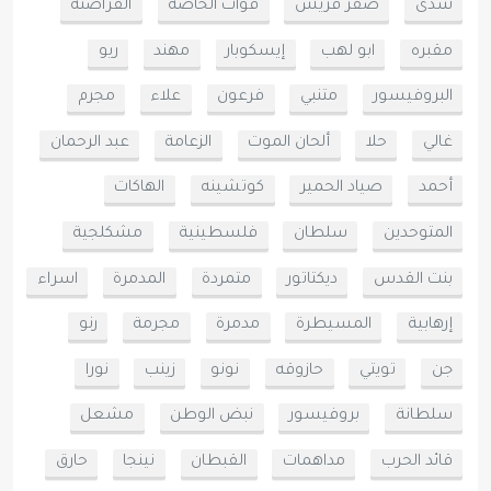
شذى
صقر قريش
قوات الخاصه
القراصنه
مقبره
ابو لهب
إيسكوبار
مهند
ريو
البروفيسور
متنبي
فرعون
علاء
مجرم
غالي
حلا
ألحان الموت
الزعامة
عبد الرحمان
أحمد
صياد الحمير
كوتشينه
الهاكات
المتوحدين
سلطان
فلسطينية
مشكلجية
بنت القدس
ديكتاتور
متمردة
المدمرة
اسراء
إرهابية
المسيطرة
مدمرة
مجرمة
رنو
جن
تويتي
حازوقه
نونو
زينب
نورا
سلطانة
بروفيسور
نبض الوطن
مشعل
قائد الحرب
مداهمات
القبطان
نينجا
حارق