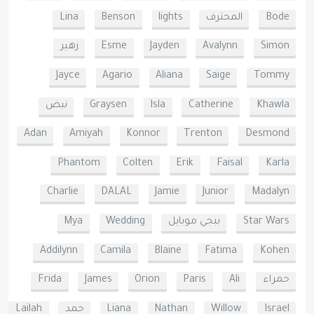
Bode
المحترف
lights
Benson
Lina
Simon
Avalynn
Jayden
Esme
زهير
Jayce
Agario
Aliana
Saige
Tommy
Khawla
Catherine
Isla
Graysen
نبض
Adan
Amiyah
Konnor
Trenton
Desmond
Phantom
Colten
Erik
Faisal
Karla
Charlie
DALAL
Jamie
Junior
Madalyn
Star Wars
ببجي موبايل
Wedding
Mya
Addilynn
Camila
Blaine
Fatima
Kohen
حمراء
Ali
Paris
Orion
James
Frida
Israel
Willow
Nathan
Liana
حمد
Lailah